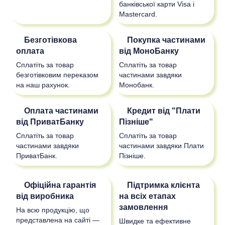
банківської карти Visa і
Mastercard.
Безготівкова
Покупка частинами
оплата
від МоноБанку
Сплатіть за товар
Сплатіть за товар
безготівковим переказом
частинами завдяки
на наш рахунок.
Монобанк.
Оплата частинами
Кредит від "Плати
від ПриватБанку
Пізніше"
Сплатіть за товар
Сплатіть за товар
частинами завдяки
частинами завдяки Плати
ПриватБанк.
Пізніше.
Офіційна гарантія
Підтримка клієнта
від виробника
на всіх етапах
замовлення
На всю продукцію, що
представлена на сайті —
Швидке та ефективне