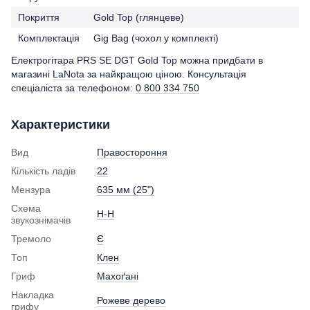
Покриття
Gold Top (глянцеве)
Комплектація
Gig Bag (чохол у комплекті)
Електрогітара PRS SE DGT Gold Top можна придбати в
магазині
LaNota
за найкращою ціною. Консультація
спеціаліста за телефоном:
0 800 334 750
Характеристики
Вид
Правостороння
Кількість ладів
22
Мензура
635 мм (25")
Схема
H-H
звукознімачів
Тремоло
Є
Топ
Клен
Гриф
Махоґані
Накладка
Рожеве дерево
грифу