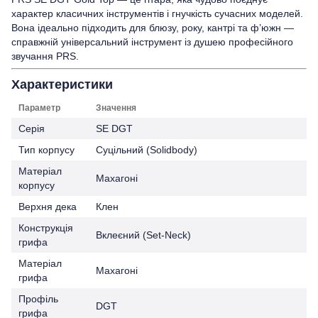
характер класичних інструментів і гнучкість сучасних моделей.
Вона ідеально підходить для блюзу, року, кантрі та ф’южн —
справжній універсальний інструмент із душею професійного
звучання PRS.
Характеристики
Параметр
Значення
Серія
SE DGT
Тип корпусу
Суцільний (Solidbody)
Матеріал
Махагоні
корпусу
Верхня дека
Клен
Конструкція
Вклеєний (Set-Neck)
грифа
Матеріал
Махагоні
грифа
Профіль
DGT
грифа