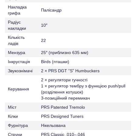
Накладка
Палісандр
грифа
Радіус
10″
накладки
Кількість
22
ладів
Мензура
25″ (приблизно 635 мм)
Інкрустація
Birds (пташки)
Звукознімачі
2 × PRS DGT “S” Humbuckers
2 × регулятори гучності
1 × регулятор тембру з функцією push/pull
Керування
(розділення котушок)
3-позиційний перемикач
Міст
PRS Patented Tremolo
Кілки
PRS Designed Tuners
Фурнітура
Нікельована
Струни
PRS Classic .010–.046