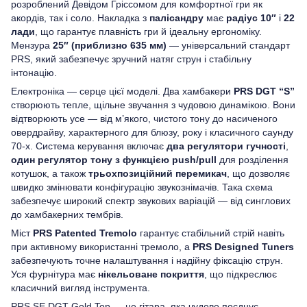
розроблений Девідом Гріссомом для комфортної гри як
акордів, так і соло. Накладка з
палісандру
має
радіус 10″
і
22
лади
, що гарантує плавність гри й ідеальну ергономіку.
Мензура
25″ (приблизно 635 мм)
— універсальний стандарт
PRS, який забезпечує зручний натяг струн і стабільну
інтонацію.
Електроніка — серце цієї моделі. Два хамбакери
PRS DGT “S”
створюють тепле, щільне звучання з чудовою динамікою. Вони
відтворюють усе — від м’якого, чистого тону до насиченого
овердрайву, характерного для блюзу, року і класичного саунду
70-х. Система керування включає
два регулятори гучності
,
один регулятор тону з функцією push/pull
для розділення
котушок, а також
трьохпозиційний перемикач
, що дозволяє
швидко змінювати конфігурацію звукознімачів. Така схема
забезпечує широкий спектр звукових варіацій — від синглових
до хамбакерних тембрів.
Міст
PRS Patented Tremolo
гарантує стабільний стрій навіть
при активному використанні тремоло, а
PRS Designed Tuners
забезпечують точне налаштування і надійну фіксацію струн.
Уся фурнітура має
нікельоване покриття
, що підкреслює
класичний вигляд інструмента.
PRS SE DGT Gold Top — це гітара, яка чудово поєднує