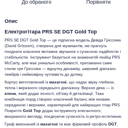
До обраного
Порівняти
Опис
Електрогітара PRS SE DGT Gold Top
PRS SE DGT Gold Top — це підписна модель Девіда Гріссома
(David Grissom), створена для музикантів, які прагнуть
поєднати класичне вінтажне звучання з сучасною надійністю і
стабільністю. Інструмент базується на знаменитій лінійці PRS
McCarty, але має унікальні особливості, притаманні саме
стилю гри Гріссома — відчутну динаміку, широкий діапазон
тембрів і неймовірну чутливість до дотику.
Корпус виготовлений із
махагоні
, що надає звуку глибини,
тепла і виразного середнього діапазону. Верхня дека — із
клена
, який додає ясності, об’єму й деталізації. Така
комбінація порід створює класичний баланс між низами,
серединою і верхами, характерний для найкращих гітар PRS.
Покриття
Gold Top
додає інструменту елегантного,
вишуканого вигляду, поєднуючи сучасність із ретро-естетикою.
Гриф виконаний із
махагоні
та має фірмовий профіль
DGT
,