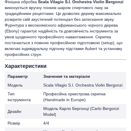
Фінішна обробка
Scala Vilagio S.I. Orchestra Violin Bergonzi
виконується вручну тонким шаром спиртового лаку за
традиційними рецептами. Це дозволяє дереву максимально
розкрити свій акустичний потенціал без затискання звуку.
Фурнітура з високоякісного африканського чорного дерева
(Ebony) гарантує надійність та довговічність інструмента за
умов щоденного професійного навантаження. Скрипка
постачається з повною професійною підготовкою (setup), що
включає індивідуальну підгонку підставки Aubert та установку
професійних струн.
Характеристики
Параметр
Значення та матеріали
Модель
Scala Vilagio S.I. Orchestra Violin Bergonzi
Тип
Професійна оркестрова скрипка
інструмента
(Handmade in Europe)
Модель Карло Бергонці (Carlo Bergonzi
Дизайн
Model)
Розмір
4/4