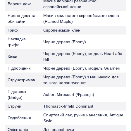
Масив добірної резонансної
Верхня дека
європейської ялини
Нижня дека та
Масив хвилястого європейського клена
обичайки
(Flamed Maple)
Гриф
Європейський клен
Накладка
Чорне дерево (Ebony)
грифа
Чорне дерево (Ebony), модель Heart або
Кілки
Hill
Підборідник
Чорне дерево (Ebony), модель Guarneri
Чорне дерево (Ebony) з машинкою для
Струнотримач
тонкого налаштування
Підставка
Aubert Mirecourt (Франція)
(Bridge)
Струни
Thomastik-Infeld Dominant
Спиртовий лак, ручне нанесення, Antique
Оздоблення
Style
Орієнтація
Для правої руки