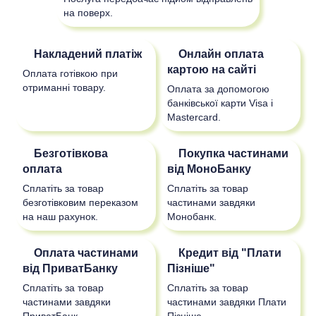
на поверх.
Накладений платіж
Онлайн оплата
картою на сайті
Оплата готівкою при
отриманні товару.
Оплата за допомогою
банківської карти Visa і
Mastercard.
Безготівкова
Покупка частинами
оплата
від МоноБанку
Сплатіть за товар
Сплатіть за товар
безготівковим переказом
частинами завдяки
на наш рахунок.
Монобанк.
Оплата частинами
Кредит від "Плати
від ПриватБанку
Пізніше"
Сплатіть за товар
Сплатіть за товар
частинами завдяки
частинами завдяки Плати
ПриватБанк.
Пізніше.