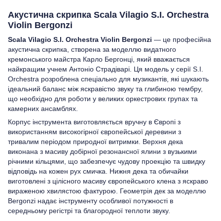
Акустична скрипка Scala Vilagio S.I. Orchestra
Violin Bergonzi
Scala Vilagio S.I. Orchestra Violin Bergonzi
— це професійна
акустична скрипка, створена за моделлю видатного
кремонського майстра Карло Бергонці, який вважається
найкращим учнем Антоніо Страдіварі. Ця модель у серії S.I.
Orchestra розроблена спеціально для музикантів, які шукають
ідеальний баланс між яскравістю звуку та глибиною тембру,
що необхідно для роботи у великих оркестрових групах та
камерних ансамблях.
Корпус інструмента виготовляється вручну в Європі з
використанням високогірної європейської деревини з
тривалим періодом природної витримки. Верхня дека
виконана з масиву добірної резонансної ялини з вузькими
річними кільцями, що забезпечує чудову проекцію та швидку
відповідь на кожен рух смичка. Нижня дека та обичайки
виготовлені з цілісного масиву європейського клена з яскраво
вираженою хвилястою фактурою. Геометрія дек за моделлю
Bergonzi надає інструменту особливої потужності в
середньому регістрі та благородної теплоти звуку.