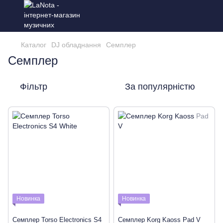
Каталог
DJ обладнання
Семплер
Семплер
Фільтр
За популярністю
Новинка
Новинка
Семплер Torso Electronics S4
Семплер Korg Kaoss Pad V