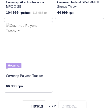
Семплер Akai Professional
Семплер Roland SP-404MKII
MPC X SE
Stones Throw
104 999 грн/шт.
44 999 грн
115 985 грн
Новинка
Семплер Polyend Tracker+
66 999 грн
Назад
Вперед
2
з 2