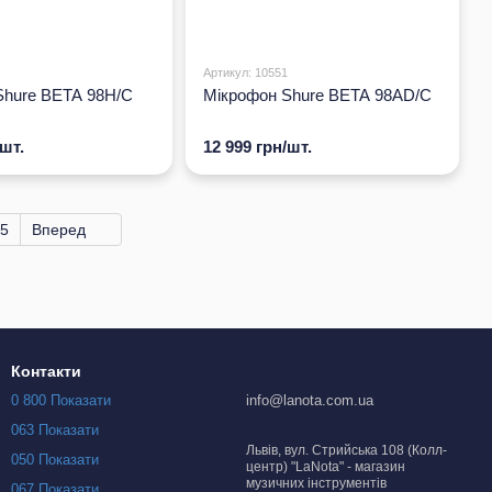
Артикул: 10551
Shure BETA 98H/C
Мікрофон Shure BETA 98AD/C
/шт.
12 999 грн/шт.
5
Вперед
Контакти
0 800 Показати
info@lanota.com.ua
063 Показати
Львів, вул. Стрийська 108 (Колл-
050 Показати
центр) "LaNota" - магазин
музичних інструментів
067 Показати