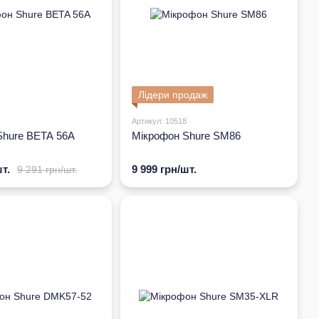
Лідери продаж
Артикул: 10518
Shure BETA 56A
Мікрофон Shure SM86
т.
9 999 грн/шт.
9 291 грн/шт.