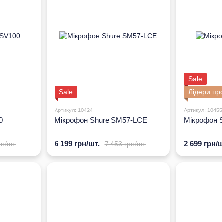
Sale
Sale
Лідери пр
Артикул: 10424
Артикул: 10455
0
Мікрофон Shure SM57-LCE
Мікрофон 
6 199 грн/шт.
2 699 грн/ш
рн/шт.
7 453 грн/шт.