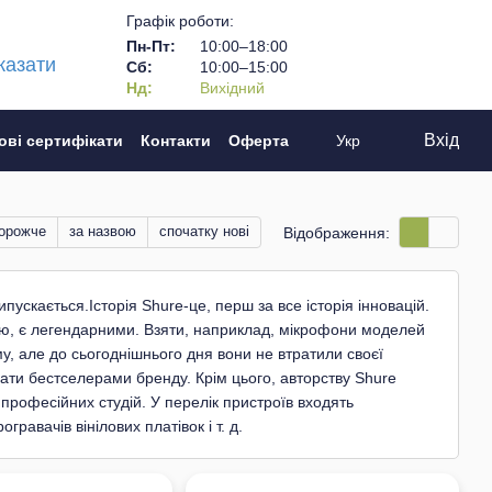
Графік роботи:
Пн-Пт:
10:00–18:00
казати
Сб:
10:00–15:00
Нд:
Вихідний
Вхід
ові сертифікати
Контакти
Оферта
Укр
дорожче
за назвою
спочатку нові
Відображення:
пускається.Історія Shure-це, перш за все історія інновацій.
ою, є легендарними. Взяти, наприклад, мікрофони моделей
у, але до сьогоднішнього дня вони не втратили своєї
вати бестселерами бренду. Крім цього, авторству Shure
 професійних студій. У перелік пристроїв входять
равачів вінілових платівок і т. д.
приємство швидко розвивалося, сто дозволило розширити
ництва компанії приєднався брат Сідні – Семюель. У цей час