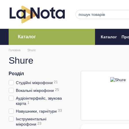
Перейти до основного контенту
Каталог
Каталог
Про
Кредитува
Головна
Shure
Shure
Розділ
21
Студійні мікрофони
25
Вокальні мікрофони
Аудіоінтерфейс, звукова
1
карта
33
Навушники, гарнітури
Інструментальні
23
мікрофони