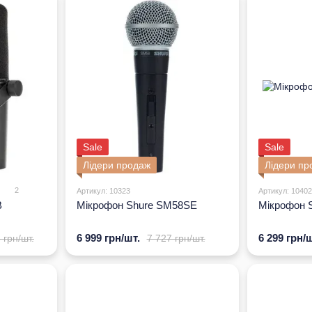
фірма отримала назву Shure Brothers Company.
Знаковою фігурою для компанії став інженер Ральф Г
моделями мікрофонів. Успіх прийшов через рік. У 1932
на той час виробником мікрофонів в Америці. Цікаво
існуючі Мікрофони від конкуруючих компаній, що приз
Перший конденсаторний мікрофон (model 40d) компанії
п'єзокристалічний (model 70). Наступний рік приніс к
розробку оригінальної системи підвіски мікрофона.
А ви знали, що перший в світі моноелементний мікро
Sale
Sale
отримав назву 55 Unidyne. Дане дітище за короткий пр
того, Популярність перевершила всі мислимі очікуван
Лідери продаж
Лідери пр
високі політичні діячі. Без нього не обійшовся жоден 
2
Артикул: 10323
Артикул: 10402
Чергове досягнення компанії сталося в 1946 році. Ра
B
Мікрофон Shure SM58SE
Мікрофон
Incorporated, компанію почали вважати найбільшим в
з'явився перший стрічковий мікрофон model 300, а в
6 999 грн/шт.
6 299 грн/ш
 грн/шт.
7 727 грн/шт.
мікрофонна система для артистів.
По сьогоднішній день компанія дуже активно розширює