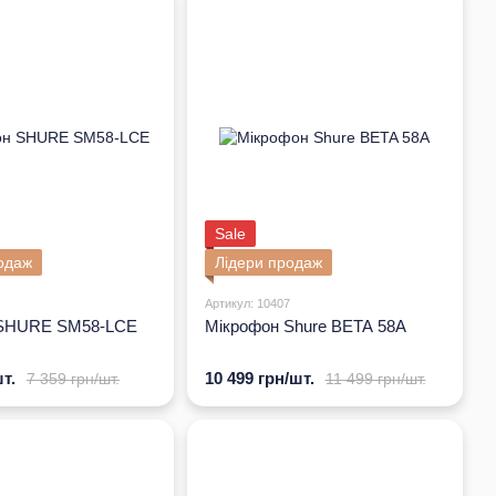
ловер. У 1931 році він почав працювати над першими
 світ побачила модель 33n. з цих пір, бренд стає четвертим
, що перша модель була меншою і значно легшою, ніж
вело до його домінування на ринку.
 з'явився в 1933 році, а вже в 1935 був розроблений
омпанії черговий успіх-реєстрація першого патенту на
фон був випущений під брендом Shure? Такий пристрій
Sale
оміжок часу стало дуже впізнаваним у всьому світі. Більш
ня. Тільки уявіть-ним почали користуватися президенти і
одаж
Лідери продаж
видатний концерт на планеті.
Артикул: 10407
зом з тим, що Shure стає корпорацією Shure Brothers
 SHURE SM58-LCE
Мікрофон Shure BETA 58A
 США виробником картриджів для фонографів. У 1952 році
же в наступному році була проведена бездротова
т.
10 499 грн/шт.
7 359 грн/шт.
11 499 грн/шт.
 асортимент і збільшує виробничі потужності.