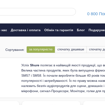
0 800 По
 нас
Доставка і оплата
Обмін та гарантія
Блог
Подарунк
ння
за популярністю
спочатку дешевше
cпочатку 
Сортування:
Успіх
Shure
полягає в найвищій якості продукції, що ви
Велика частина продуктів, яких була випущена фірм
SM57 і SM58. Їх почали виробляти більше 40 років том
популярності і затребуваності. Їх по праву можна наз
належить безліч аудіопродуктів для сцени, домашніх і
мікрофони, сигнал-Процесори, Монітори, голки для прог
Заснував бренд Сідні Шур в далекому 1925 році. Під
штат до 75 осіб вже в 1928 році. За цей час до керів