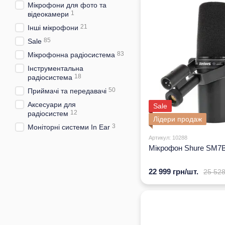
Мікрофони для фото та
1
відеокамери
21
Інші мікрофони
85
Sale
83
Мікрофонна радіосистема
Інструментальна
18
радіосистема
50
Приймачі та передавачі
Аксесуари для
Sale
12
радіосистем
Лідери продаж
3
Моніторні системи In Ear
Артикул: 10288
Мікрофон Shure SM7
22 999 грн/шт.
25 528