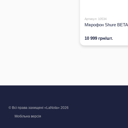
Артикул: 10534
Мікрофон Shure BETA
10 999 грн/шт.
© Всі права захищені «LaNota» 2026
Мобільна версія