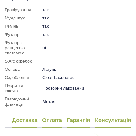
Гравірування
так
Мундштук
так
Ремінь
так
Футляр
так
Футляр з
ранцевою
ні
системою
S Arc скребок
Ні
Основа
Латунь
Оздоблення
Clear Lacquered
Покриття
Прозорий лакований
ключів
Резонуючий
Метал
фланець
Доставка
Оплата
Гарантія
Консультація