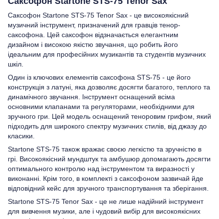
Саксофон Startone STS-75 Tenor Sax
Саксофон Startone STS-75 Tenor Sax - це високоякісний
музичний інструмент, призначений для гравців тенор-
саксофона. Цей саксофон відзначається елегантним
дизайном і високою якістю звучання, що робить його
ідеальним для професійних музикантів та студентів музичних
шкіл.
Один із ключових елементів саксофона STS-75 - це його
конструкція з латуні, яка дозволяє досягти багатого, теплого та
динамічного звучання. Інструмент оснащений всіма
основними клапанами та регуляторами, необхідними для
зручного гри. Цей модель оснащений теноровим грифом, який
підходить для широкого спектру музичних стилів, від джазу до
класики.
Startone STS-75 також вражає своєю легкістю та зручністю в
грі. Високоякісний мундштук та амбушюр допомагають досягти
оптимального контролю над інструментом та виразності у
виконанні. Крім того, в комплекті з саксофоном зазвичай йде
відповідний кейс для зручного транспортування та зберігання.
Startone STS-75 Tenor Sax - це не лише надійний інструмент
для вивчення музики, але і чудовий вибір для високоякісних