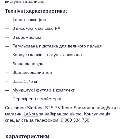
виступів та записів.
Технічні характеристики:
Тенор-саксофон
З високою клавішею F#
З коромислом
Регульована підставка для великого пальця
Корпус і клавіші: латунь, лакована
Легка відповідь
Збалансований тон
Вага: 3,76 кг
Мундштук і футляр в комплекті
Перевірено в майстерні
Саксофон Startone STS-75 Tenor Sax можна придбати в
магазині
LaNota
за найкращою ціною. Консультація
спеціаліста за телефоном:
0 800 334 750
Характеристики