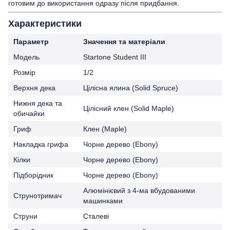
готовим до використання одразу після придбання.
Характеристики
Параметр
Значення та матеріали
Модель
Startone Student III
Розмір
1/2
Верхня дека
Цілісна ялина (Solid Spruce)
Нижня дека та
Цілісний клен (Solid Maple)
обичайки
Гриф
Клен (Maple)
Накладка грифа
Чорне дерево (Ebony)
Кілки
Чорне дерево (Ebony)
Підборідник
Чорне дерево (Ebony)
Алюмінієвий з 4-ма вбудованими
Струнотримач
машинками
Струни
Сталеві