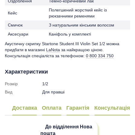
Оздоблення
Темно-коричневий лак
Полегшений жорсткий кейс із
Кейс
рюкзачними ременями
Смичок
З натуральним кінським волосом
Аксесуари
Каніфоль у комплекті
Акустичну скрипку Startone Student III Violin Set 1/2 можна
придбати в магазині
LaNota
за найкращою ціною.
Консультація спеціаліста за телефоном:
0 800 334 750
Характеристики
Розмір
1/2
Вид
Для правші
Доставка
Оплата
Гарантія
Консультація
До відділення
Нова
пошта