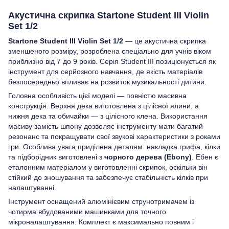
Акустична скрипка Startone Student III Violin
Set 1/2
Startone Student III Violin Set 1/2
— це акустична скрипка
зменшеного розміру, розроблена спеціально для учнів віком
приблизно від 7 до 9 років. Серія Student III позиціонується як
інструмент для серйозного навчання, де якість матеріалів
безпосередньо впливає на розвиток музикальності дитини.
Головна особливість цієї моделі — повністю масивна
конструкція. Верхня дека виготовлена з цілісної ялини, а
нижня дека та обичайки — з цілісного клена. Використання
масиву замість шпону дозволяє інструменту мати багатий
резонанс та покращувати свої звукові характеристики з роками
гри. Особлива увага приділена деталям: накладка грифа, кілки
та підборідник виготовлені з
чорного дерева (Ebony)
. Ебен є
еталонним матеріалом у виготовленні скрипок, оскільки він
стійкий до зношування та забезпечує стабільність кілків при
налаштуванні.
Інструмент оснащений алюмінієвим струнотримачем із
чотирма вбудованими машинками для точного
мікроналаштування. Комплект є максимально повним і