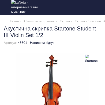
Каталог
Смичкові інструменти
Скрипки
Скрипки Startone
А
Акустична скрипка Startone Student
III Violin Set 1/2
Артикул:
45601
Написати відгук