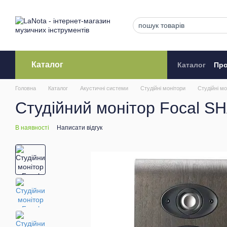
Перейти до основного контенту
Каталог
Каталог
Про
Кредитува
Головна
Каталог
Акустичні системи
Студійні монітори
Студійні мо
Студійний монітор Focal S
В наявності
Написати відгук