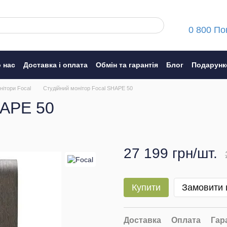
0 800 По
 нас
Доставка і оплата
Обмін та гарантія
Блог
Подарунк
ння
нітори Focal
Студійний монітор Focal SHAPE 50
HAPE 50
27 199 грн/шт.
Купити
Замовити
Доставка
Оплата
Гар