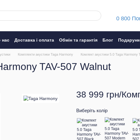
0 800 По
 нас
Доставка і оплата
Обмін та гарантія
Блог
Подарунк
ння
устики
Комплекти акустики Taga Harmony
Комлект акустики 5.0 Taga Harmony 
 Harmony TAV-507 Walnut
38 999 грн/Ком
Виберіть колір