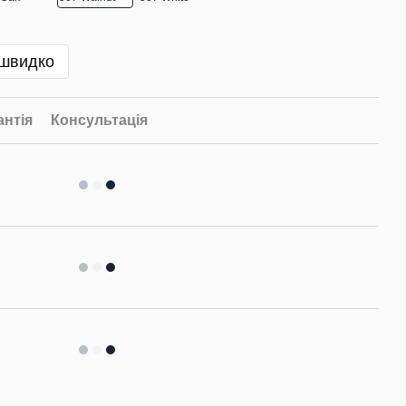
 швидко
антія
Консультація