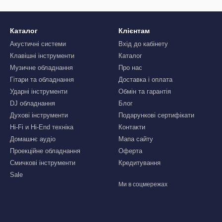
Каталог
Клієнтам
Акустичні системи
Вхід до кабінету
Клавішні інструменти
Каталог
Музичне обладнання
Про нас
Гітари та обладнання
Доставка і оплата
Ударні інструменти
Обмін та гарантія
DJ обладнання
Блог
Духові інструменти
Подарункові сертифікати
Hi-Fi и Hi-End техніка
Контакти
Домашнє аудіо
Мапа сайту
Проекційне обладнання
Оферта
Смичкові інструменти
Кредитування
Sale
Ми в соцмережах