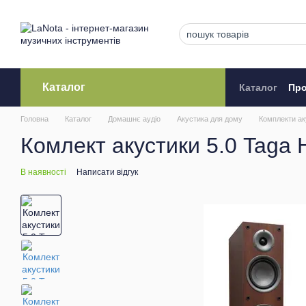
Перейти до основного контенту
Каталог
Каталог
Про
Кредитува
Головна
Каталог
Домашнє аудіо
Акустика для дому
Комплекти ак
Комлект акустики 5.0 Taga
В наявності
Написати відгук