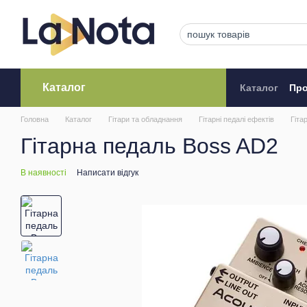
Перейти до основного контенту
Каталог
Каталог
Про
Кредитува
Головна
Каталог
Гітари та обладнання
Гітарні педалі ефектів
Гіта
Гітарна педаль Boss AD2
В наявності
Написати відгук