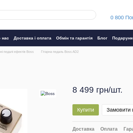
0 800 По
 нас
Доставка і оплата
Обмін та гарантія
Блог
Подарунк
ння
рні педалі ефектів Boss
Гітарна педаль Boss AD2
8 499 грн/шт.
Купити
Замовити
Доставка
Оплата
Гар