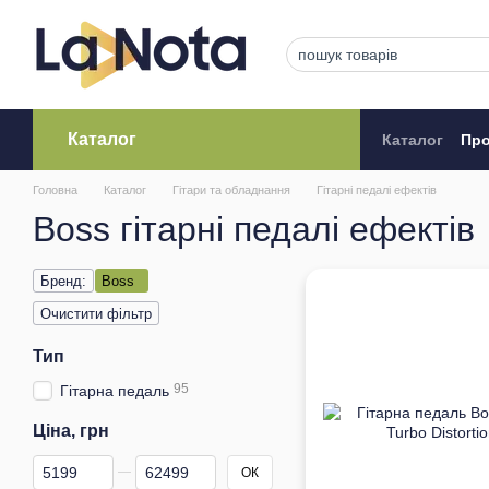
Перейти до основного контенту
Каталог
Каталог
Про
Кредитува
Головна
Каталог
Гітари та обладнання
Гітарні педалі ефектів
Boss гітарні педалі ефектів
Бренд:
Boss
Очистити фільтр
Тип
95
Гітарна педаль
Ціна, грн
Від Ціна, грн
До Ціна, грн
ОК