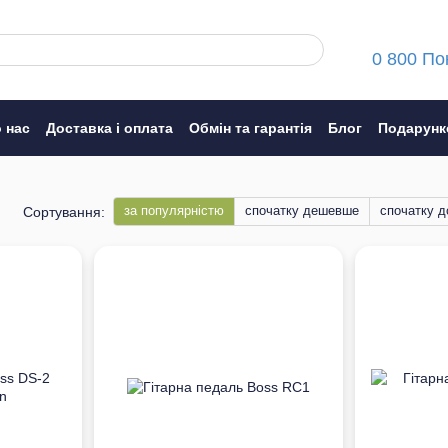
0 800 По
 нас
Доставка і оплата
Обмін та гарантія
Блог
Подарунк
ння
за популярністю
спочатку дешевше
cпочатку 
Сортування: