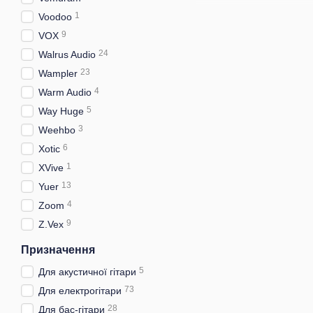
1
Voodoo
9
VOX
24
Walrus Audio
23
Wampler
4
Warm Audio
5
Way Huge
3
Weehbo
6
Xotic
1
XVive
13
Yuer
4
Zoom
9
Z.Vex
Призначення
5
Для акустичної гітари
73
Для електрогітари
28
Для бас-гітари