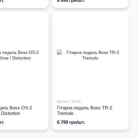
т.
6 999 грн/шт.
Артикул: 10145
даль Boss OS-2
Гітарна педаль Boss TR-2
 Distortion
Tremolo
т.
6 799 грн/шт.