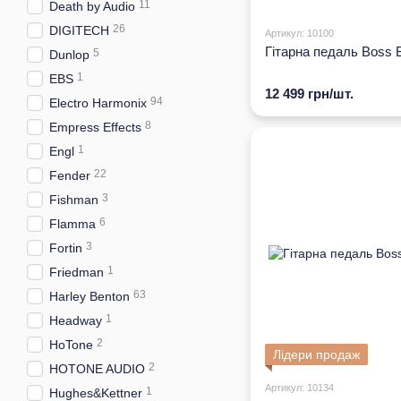
11
Death by Audio
26
DIGITECH
Артикул: 10100
Гітарна педаль Boss
5
Dunlop
1
EBS
12 499 грн/шт.
94
Electro Harmonix
8
Empress Effects
1
Engl
22
Fender
3
Fishman
6
Flamma
3
Fortin
1
Friedman
63
Harley Benton
1
Headway
2
HoTone
Лідери продаж
2
HOTONE AUDIO
Артикул: 10134
1
Hughes&Kettner