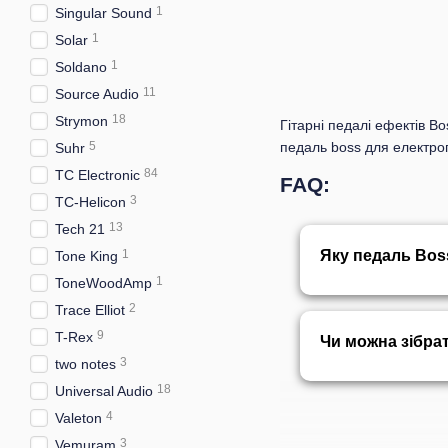
1
Singular Sound
1
Solar
1
Soldano
11
Source Audio
18
Strymon
Гітарні педалі ефектів B
5
педаль boss для електрог
Suhr
84
TC Electronic
FAQ:
3
TC-Helicon
13
Tech 21
1
Яку педаль Bo
Tone King
1
ToneWoodAmp
2
Trace Elliot
9
T-Rex
Чи можна зібра
3
two notes
18
Universal Audio
4
Valeton
3
Vemuram