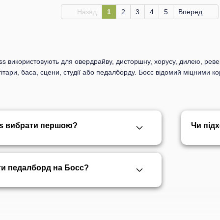
Назад
1
2
3
4
5
Вперед
oss використовують для овердрайву, дисторшну, хорусу, дилею, ревер
ітари, баса, сцени, студії або педалборду. Босс відомий міцними 
ss вибрати першою?
Чи під
ти педалборд на Босс?