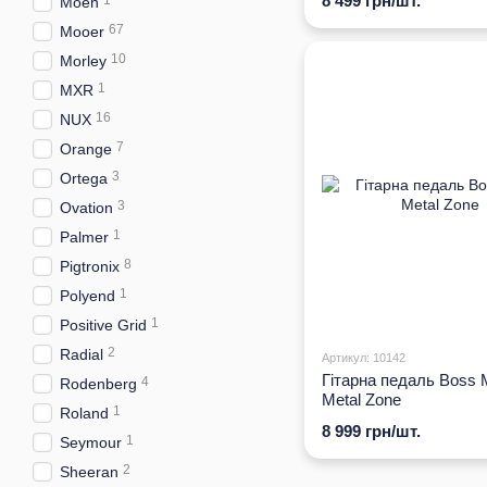
8 499 грн/шт.
1
Moen
67
Mooer
10
Morley
1
MXR
16
NUX
7
Orange
3
Ortega
3
Ovation
1
Palmer
8
Pigtronix
1
Polyend
1
Positive Grid
2
Radial
Артикул: 10142
Гітарна педаль Boss 
4
Rodenberg
Metal Zone
1
Roland
8 999 грн/шт.
1
Seymour
2
Sheeran