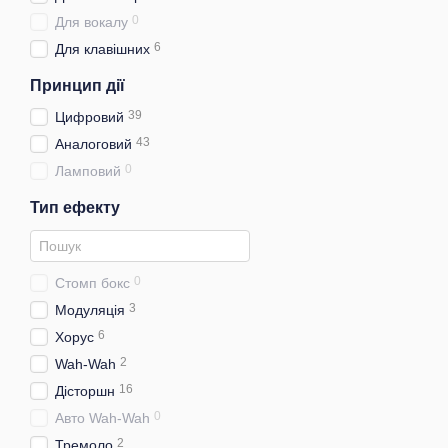
0
Для вокалу
6
Для клавішних
Принцип дії
39
Цифровий
43
Аналоговий
0
Ламповий
Тип ефекту
0
Cтомп бокс
3
Модуляція
6
Хорус
2
Wah-Wah
16
Дісторшн
0
Авто Wah-Wah
2
Тремоло