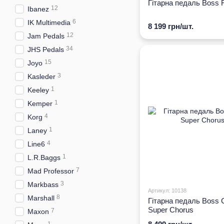
Гітарна педаль Boss 
12
Ibanez
6
IK Multimedia
8 199 грн/шт.
12
Jam Pedals
34
JHS Pedals
15
Joyo
3
Kasleder
1
Keeley
1
Kemper
4
Korg
1
Laney
4
Line6
1
L.R.Baggs
7
Mad Professor
3
Markbass
Артикул: 10138
8
Marshall
Гітарна педаль Boss 
Super Chorus
7
Maxon