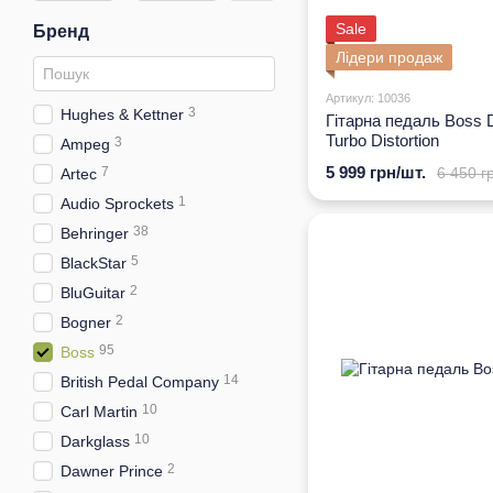
Sale
Бренд
Лідери продаж
Артикул: 10036
3
Hughes & Kettner
Гітарна педаль Boss 
Turbo Distortion
3
Ampeg
5 999 грн/шт.
6 450 г
7
Artec
1
Audio Sprockets
38
Behringer
5
BlackStar
2
BluGuitar
2
Bogner
95
Boss
14
British Pedal Company
10
Carl Martin
10
Darkglass
2
Dawner Prince