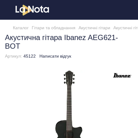
Каталог
Гітари та обладнання
Акустичні гітари
Акустичні гі
Акустична гітара Ibanez AEG621-
BOT
Артикул:
45122
Написати відгук