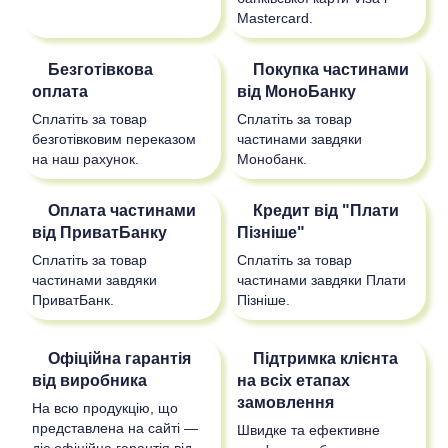
Mastercard.
Безготівкова
Покупка частинами
оплата
від МоноБанку
Сплатіть за товар
Сплатіть за товар
безготівковим переказом
частинами завдяки
на наш рахунок.
Монобанк.
Оплата частинами
Кредит від "Плати
від ПриватБанку
Пізніше"
Сплатіть за товар
Сплатіть за товар
частинами завдяки
частинами завдяки Плати
ПриватБанк.
Пізніше.
Офіційна гарантія
Підтримка клієнта
від виробника
на всіх етапах
замовлення
На всю продукцію, що
представлена на сайті —
Швидке та ефективне
діє офіційна гарантія від