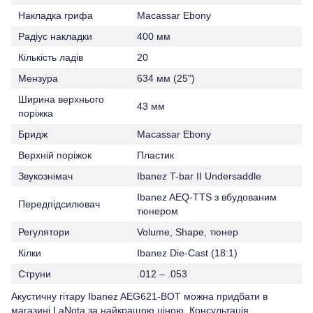
Накладка грифа
Macassar Ebony
Радіус накладки
400 мм
Кількість ладів
20
Мензура
634 мм (25")
Ширина верхнього
43 мм
поріжка
Бридж
Macassar Ebony
Верхній поріжок
Пластик
Звукознімач
Ibanez T-bar II Undersaddle
Ibanez AEQ-TTS з вбудованим
Передпідсилювач
тюнером
Регулятори
Volume, Shape, тюнер
Кілки
Ibanez Die-Cast (18:1)
Струни
.012 – .053
Акустичну гітару Ibanez AEG621-BOT можна придбати в
магазині
LaNota
за найкращою ціною. Консультація