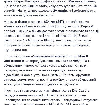
тривалої гри. Накладка грифа виконана з
Macassar Ebony
,
що забезпечує щільну атаку, чітку артикуляцію нот і хороший
сустейн. На грифі розташовано
20 ладів
, які забезпечують
точну інтонацію та плавність гри.
Мензура гітари становить
634 мм (25")
, що забезпечує
збалансований натяг струн і комфорт під час гри. Верхній
поріжок шириною
43 мм
дозволяє зручно розташувати пальці
як для акордової гри, так і для технічних партій. Бридж
виготовлений з
Macassar Ebony
, що сприяє ефективній
передачі вібрацій струн на корпус і формує природний
акустичний тон.
Гітара оснащена
п’єзо-звукознімачем Ibanez T-bar II
Undersaddle
та передпідсилювачем
Ibanez AEQ-TTS
із
вбудованим тюнером. Така система забезпечує чисту
передачу акустичного звучання при підключенні до
підсилювача або акустичної системи. Панель керування
включає регулятори гучності та тембру, а також вбудований
тюнер для швидкого налаштування інструмента.
Фурнітура гітари включає
литі кілки Ibanez Die-Cast із
передаточним числом 18:1
, які забезпечують точне
налаштування та стабільність строю. Стандартно інструмент
комплектується струнами калібру
.012–.053
, що добре