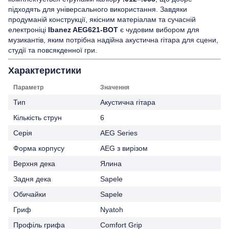
підходять для універсального використання. Завдяки
продуманій конструкції, якісним матеріалам та сучасній
електроніці
Ibanez AEG621-BOT
є чудовим вибором для
музикантів, яким потрібна надійна акустична гітара для сцени,
студії та повсякденної гри.
Характеристики
Параметр
Значення
Тип
Акустична гітара
Кількість струн
6
Серія
AEG Series
Форма корпусу
AEG з вирізом
Верхня дека
Ялина
Задня дека
Sapele
Обичайки
Sapele
Гриф
Nyatoh
Профіль грифа
Comfort Grip