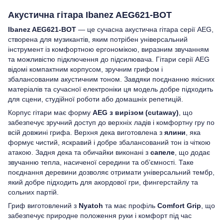
Акустична гітара Ibanez AEG621-BOT
Ibanez AEG621-BOT
— це сучасна акустична гітара серії AEG,
створена для музикантів, яким потрібен універсальний
інструмент із комфортною ергономікою, виразним звучанням
та можливістю підключення до підсилювача. Гітари серії AEG
відомі компактним корпусом, зручним грифом і
збалансованим акустичним тоном. Завдяки поєднанню якісних
матеріалів та сучасної електроніки ця модель добре підходить
для сцени, студійної роботи або домашніх репетицій.
Корпус гітари має форму
AEG з вирізом (cutaway)
, що
забезпечує зручний доступ до верхніх ладів і комфортну гру по
всій довжині грифа. Верхня дека виготовлена з
ялини
, яка
формує чистий, яскравий і добре збалансований тон із чіткою
атакою. Задня дека та обичайки виконані з
сапеле
, що додає
звучанню тепла, насиченої середини та об’ємності. Таке
поєднання деревини дозволяє отримати універсальний тембр,
який добре підходить для акордової гри, фингерстайлу та
сольних партій.
Гриф виготовлений з
Nyatoh
та має профіль
Comfort Grip
, що
забезпечує природне положення руки і комфорт під час