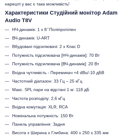
нарешті у вас є така можливість!
Характеристики Студійний монітор Adam
Audio T8V
НЧ-динамік: 1 х 8 ̋ Поліпропілен
ВЧ-динамік: U-ART
Вбудовані підсилювачі: 2 х Клас D
Потужність підсилювача [НЧ-динамік]: 70 Вт
Потужність підсилювача [ВЧ-динамік]: 20 Вт
Вхідна чутливість - Перемикач +4 dBu/-10 дБВ
Частотний діапазон: 33 Гц – 25 кГц
Макс. SPL пари на відстані 1 м: 118 дБ
Частота розподілу: 2,6 кГц
Вхідна комутація: XLR, RCA
Номінальна потужність: 150 Вт
Панель управління: Задня
Висота x Ширина x Глибина: 400 х 250 х 335 мм