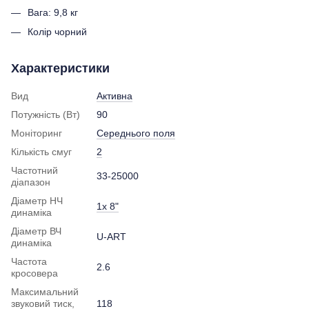
Вага: 9,8 кг
Колір чорний
Характеристики
Вид
Активна
Потужність (Вт)
90
Моніторинг
Середнього поля
Кількість смуг
2
Частотний
33-25000
діапазон
Діаметр НЧ
1x 8"
динаміка
Діаметр ВЧ
U-ART
динаміка
Частота
2.6
кросовера
Максимальний
звуковий тиск,
118