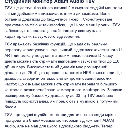
Студійний монітор Adam Audio T8V
T8V це доступні за ціною активні 2-х смугові студійні монітори
з 8-ми дюймовими низькочастотними динаміками. Вони
останнім додатком до бюджетної Т-серії. Сконструйовані
практично за тією ж технологією, що і його менші родичі, T8V
забезпечують реалізацію найкращих у своєму класі
характеристик та звукового відтворення.
T8V вражають безліччю функцій, що надають реальну
перевагу користувачеві надшвидкий відгук високочастотного U-
ART-динаміка у поєднанні з новим підсилювачем D-класу
дають можливість отримати відповідний звуковий тиск до 118
дБ на пару. Високочастотний динамік має розширений
діапазон до 25 кГц та працює в тандемі з HPS-хвильоводи. Це
дозволяє створити оптимальне випромінювання високих
частот, що означає можливість отримати переваги більшого
контролю розширеної зони комфортного моніторингу. Завдяки
розширеному басовому діапазону до 33 Гц T8V особливо
підійдуть користувачам, які працюють з музикою з потужним
басом.
T8V - це чудові студійні монітори для тих, хто завжди мріяв
працювати з 8-дюймовими моніторами від компанії ADAM
Audio, але не мав для цього відповідного бюджету. Тепер